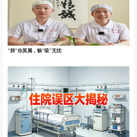
“肺”你莫属，畅“吸”无忧