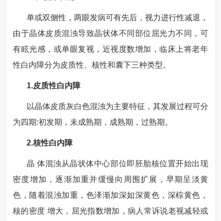
单或双侧性，两眼发病可有先后，视力进行性减退，
由于晶体皮质混浊导致晶状体不同部位屈光力不同，可
有眩光感，或单眼复视，近视度数增加，临床上将老年
性白内障分为皮质性、核性和囊下三种类型。
1.皮质性白内障
以晶体皮质灰白色混浊为主要特征，其发展过程可分
为四期:初发期，未成熟期，成熟期，过熟期。
2.核性白内障
晶 体混浊从晶状体中心部位即胚胎核位置开始出现
密度增加，逐渐加重并缓慢向周围扩展，早期呈淡黄
色，随着混浊加重，色泽渐加深如深黄色，深棕黄色，
核的密度 增大，屈光指数增加，病人常诉说老视减轻或