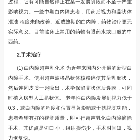
过程，它有可能自然停止在某一发展阶段而不至于严重
影响视力。一些中期白内障患者，用药后视力和晶状体
混浊 程度未能改善。近成熟期的白内障，药物治疗更无
实际意义。目前临床上常用的药物有眼药水或口服的中
西药。
2.手术治疗
(1) 白内障超声乳化术 为近年来国内外开展的新型白
内障手术。使用超声波将晶状体核粉碎使其呈乳糜状，
然后连同皮质一起吸出，术毕保留晶状体后囊膜，可同
时植入房型人工晶状体。 老年性白内障发展到视力低于
0.3，或白内障的程度和位置显著影响或干扰视觉功能，
患者希望有好的视觉质量，即可行超声乳化白内障摘除
手术。其优点是切口 小，组织损伤少，手术时间短，视
力恢复快。