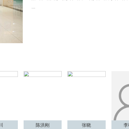
…
川
陈洪刚
张晓
李